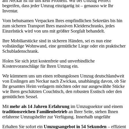
am Neckar ist für uns kein Problem. Wir bei Umzug Perfect
begreifen, dass jeder Umzug einzigartig ist – genauso wie Ihr
Inventar.
Vom behutsamen Verpacken Ihres empfindlichen Sekretärs bis hin
zum sicheren Transport Ihres massiven Kleiderschranks, jedes
Einzelstück wird von uns mit größter Sorgfalt behandelt.
Ihre Mobiliarstücke sind in sicheren Händen, sei es nun eine
vollständige Wohnwand, eine gemütliche Liege oder ein praktischer
Schubladenschrank.
Holen Sie sich jetzt kostenfreie und unverbindliche
Kostenvoranschläge für Ihren Umzug ein.
Wir kümmern uns um einen reibungslosen Umzug deutschlandweit
von Esslingen am Neckar nach Zwickau, unabhängig davon, ob Sie
Ihr gesamtes Heim verlagern möchten oder nur ausgewählte Stücke
wie Ihren geschätzten Couchtisch, den robusten Esstisch oder den
gemütlichen Sessel.
Mit
mehr als 14 Jahren Erfahrung
im Umzugssektor und einem
traditionsreichen Familienbetrieb
an Ihrer Seite, stehen Ihnen
erfahrene Umzugshelfer zur Verfügung. Innerhalb ungefähr
Erhalten Sie sofort ein
Umzugsangebot in 54 Sekunden
– effizient