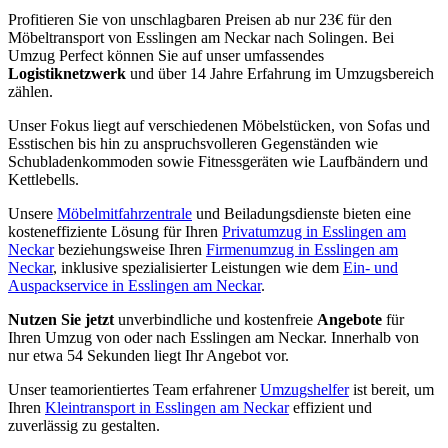
Profitieren Sie von unschlagbaren Preisen ab nur 23€ für den
Möbeltransport von Esslingen am Neckar nach Solingen. Bei
Umzug Perfect können Sie auf unser umfassendes
Logistiknetzwerk
und über 14 Jahre Erfahrung im Umzugsbereich
zählen.
Unser Fokus liegt auf verschiedenen Möbelstücken, von Sofas und
Esstischen bis hin zu anspruchsvolleren Gegenständen wie
Schubladenkommoden sowie Fitnessgeräten wie Laufbändern und
Kettlebells.
Unsere
Möbelmitfahrzentrale
und Beiladungsdienste bieten eine
kosteneffiziente Lösung für Ihren
Privatumzug in Esslingen am
Neckar
beziehungsweise Ihren
Firmenumzug in Esslingen am
Neckar
, inklusive spezialisierter Leistungen wie dem
Ein- und
Auspackservice in Esslingen am Neckar
.
Nutzen Sie jetzt
unverbindliche und kostenfreie
Angebote
für
Ihren Umzug von oder nach Esslingen am Neckar. Innerhalb von
nur etwa 54 Sekunden liegt Ihr Angebot vor.
Unser teamorientiertes Team erfahrener
Umzugshelfer
ist bereit, um
Ihren
Kleintransport in Esslingen am Neckar
effizient und
zuverlässig zu gestalten.