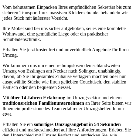
Vom behutsamen Einpacken Ihres empfindlichen Sekretärs bis zum
sicheren Transport Ihres massiven Kleiderschranks behandeln wir
jedes Stück mit äußerster Vorsicht.
Ihre Möbel sind bei uns sicher aufgehoben, sei es eine komplette
Wohnwand, eine gemütliche Liege oder ein praktischer
Schubladenschrank.
Erhalten Sie jetzt kostenfrei und unverbindlich Angebote für Ihren
Umzug.
Wir kümmern uns um einen reibungslosen deutschlandweiten
Umzug von Esslingen am Neckar nach Solingen, unabhängig
davon, ob Sie Ihr gesamtes Zuhause verlagern möchten oder nur
ausgewählte Stücke wie Ihren geliebten Couchtisch, den stabilen
Esstisch oder den bequemen Sessel.
Mit
über 14 Jahren Erfahrung
im Umzugssektor und einem
traditionsreichen Familienunternehmen
an Ihrer Seite bieten wir
Ihnen ein professionelles Team erfahrener Umzugshelfer. In nur
etwa
Erhalten Sie ein
sofortiges Umzugsangebot in 54 Sekunden
–
effizient und maßgeschneidert auf Ihre Anforderungen. Erleben Sie
den Unterschied mit Umzug Perfect und entdecken Sie, wie